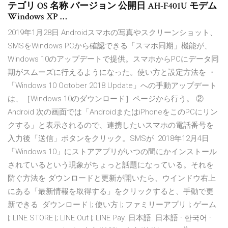
テゴリ OS 名称 バージョン 公開日 AH-F401U モデム
Windows XP …
2019年1月28日 Androidスマホの写真やスクリーンショット、
SMSをWindows PCから確認できる「スマホ同期」機能が、
Windows 10のアップデートで提供。スマホからPCにデータ同
期がスムーズに行えるようになった。使い方と設定方法を ・
「Windows 10 October 2018 Update」への手動アップデート
は、［Windows 10のダウンロード］ページから行う。 ②
Android 次の画面では「AndroidまたはiPhoneをこのPCにリン
クする」と表示されるので、連携したいスマホの電話番号を
入力後「送信」ボタンをクリック。SMSが 2018年12月4日
「Windows 10」にストアアプリがいつの間にかインストール
されているという現象がちょっと話題になっている。それを
防ぐ方法を ダウンロードと更新が開いたら、ウインドウ右上
にある「最新情報を取得する」をクリックすると、手動で更
新できる ダウンロード |; 使い方 |; ファミリーアプリ |; ゲーム
|; LINE STORE |; LINE Out |; LINE Pay. 日本語. 日本語 · 한국어 ·