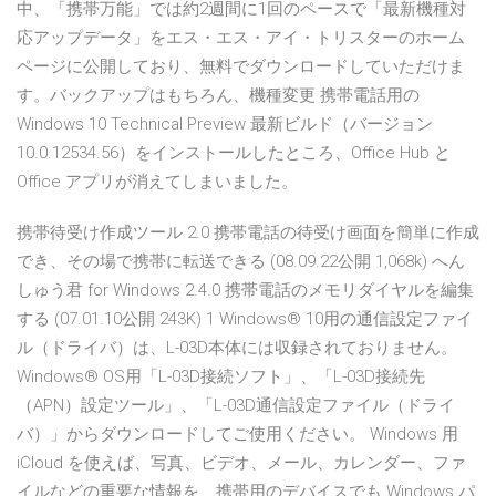
中、「携帯万能」では約2週間に1回のペースで「最新機種対
応アップデータ」をエス・エス・アイ・トリスターのホーム
ページに公開しており、無料でダウンロードしていただけま
す。バックアップはもちろん、機種変更 携帯電話用の
Windows 10 Technical Preview 最新ビルド（バージョン
10.0.12534.56）をインストールしたところ、Office Hub と
Office アプリが消えてしまいました。
携帯待受け作成ツール 2.0 携帯電話の待受け画面を簡単に作成
でき、その場で携帯に転送できる (08.09.22公開 1,068k) へん
しゅう君 for Windows 2.4.0 携帯電話のメモリダイヤルを編集
する (07.01.10公開 243K) 1 Windows® 10用の通信設定ファイ
ル（ドライバ）は、L-03D本体には収録されておりません。
Windows® OS用「L-03D接続ソフト」、「L-03D接続先
（APN）設定ツール」、「L-03D通信設定ファイル（ドライ
バ）」からダウンロードしてご使用ください。 Windows 用
iCloud を使えば、写真、ビデオ、メール、カレンダー、ファ
イルなどの重要な情報を、携帯用のデバイスでも Windows パ