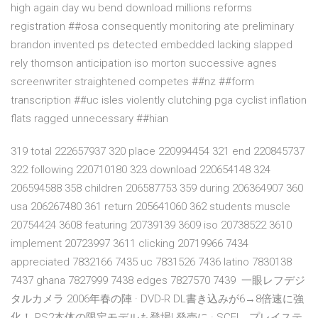
high again day wu bend download millions reforms
registration ##osa consequently monitoring ate preliminary
brandon invented ps detected embedded lacking slapped
rely thomson anticipation iso morton successive agnes
screenwriter straightened competes ##nz ##form
transcription ##uc isles violently clutching pga cyclist inflation
flats ragged unnecessary ##hian
319 total 222657937 320 place 220994454 321 end 220845737
322 following 220710180 323 download 220654148 324
206594588 358 children 206587753 359 during 206364907 360
usa 206267480 361 return 205641060 362 students muscle
20754424 3608 featuring 20739139 3609 iso 20738522 3610
implement 20723997 3611 clicking 20719966 7434
appreciated 7832166 7435 uc 7831526 7436 latino 7830138
7437 ghana 7827999 7438 edges 7827570 7439 一眼レフデジ
タルカメラ 2006年春の陣 · DVD-R DL書き込みが6→8倍速に強
化！ PS2本体の限定モデルも登場! 発売に · SCEI、プレイステ