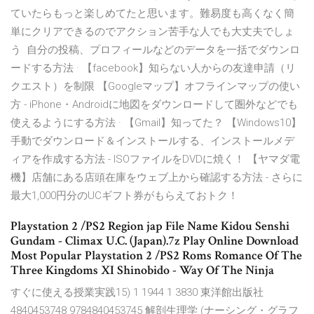
ていたらもっと楽しめてたと思います。難易度も高くなく簡
単にクリアできるのでアクション苦手な人でも大丈夫でしょ
う 自分の投稿、プロフィールなどのデータを一括でダウンロ
ードする方法 · 【facebook】知らない人からの友達申請（リ
クエスト）を制限 【Googleマップ】オフラインマップの使い
方 - iPhone・Androidに地図をダウンロードして圏外などでも
使えるようにする方法 · 【Gmail】知ってた？ 【Windows10】
手動でダウンロード＆インストールする、インストールメデ
ィアを作成する方法 - ISOファイルをDVDに焼く！ 【ヤマダ電
機】店舗にある店頭在庫をウェブ上から確認する方法 - さらに
最大1,000円分のUCギフト券がもらえておトク！
Playstation 2 /PS2 Region jap File Name Kidou Senshi
Gundam - Climax U.C. (Japan).7z Play Online Download
Most Popular Playstation 2 /PS2 Roms Romance Of The
Three Kingdoms XI Shinobido - Way Of The Ninja
すぐに使える授業実践15) 1 1944 1 3830 東洋館出版社
4840453748 9784840453745 解剖生理学 (ナーシング・グラフ