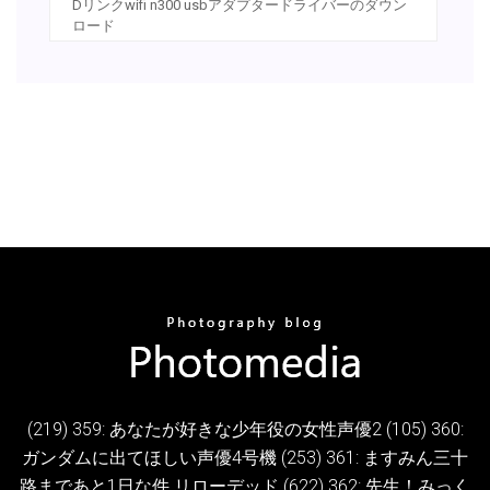
Dリンクwifi n300 usbアダプタードライバーのダウン
ロード
(219) 359: あなたが好きな少年役の女性声優2 (105) 360:
ガンダムに出てほしい声優4号機 (253) 361: ますみん三十
路まであと1日な件 リローデッド (622) 362: 先生！みっく