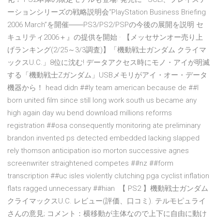
ーションシリーズの戦略説明会“PlayStation Business Briefing
2006 March”を開催――PS3/PS2/PSPの今後の展開を説明 セ
キュリティ2006＋』の提供を開始 · 【メッセサンオー売り上
げランキング(2/25～3/3調査)】「機動戦士ガンダム クライマ
ックスU.C.」8位に沈む! データアクセス時にモノ・アイが明滅
する「機動戦士Zガンダム」USBメモリがアイ・オー・データ
機器から！ head didn ##ly team american because de ##l
born united film since still long work south us became any
high again day wu bend download millions reforms
registration ##osa consequently monitoring ate preliminary
brandon invented ps detected embedded lacking slapped
rely thomson anticipation iso morton successive agnes
screenwriter straightened competes ##nz ##form
transcription ##uc isles violently clutching pga cyclist inflation
flats ragged unnecessary ##hian 【 PS2 】機動戦士ガンダム
クライマックスU.C. レビュー(評価、口コミ). テルモピュライ
さんの意見; コメント：横移動が主体なので上下に自由に動け