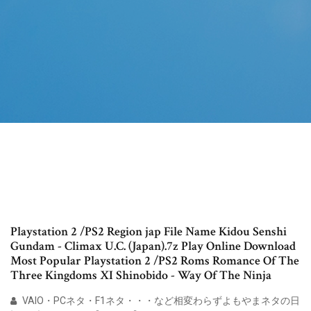
Playstation 2 /PS2 Region jap File Name Kidou Senshi
Gundam - Climax U.C. (Japan).7z Play Online Download
Most Popular Playstation 2 /PS2 Roms Romance Of The
Three Kingdoms XI Shinobido - Way Of The Ninja
VAIO・PCネタ・F1ネタ・・・など相変わらずよもやまネタの日