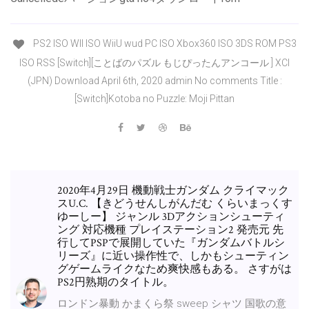
PS2 ISO WII ISO WiiU wud PC ISO Xbox360 ISO 3DS ROM PS3
ISO RSS [Switch][ことばのパズル もじぴったんアンコール ] XCI
(JPN) Download April 6th, 2020 admin No comments Title :
[Switch]Kotoba no Puzzle: Moji Pittan
2020年4月29日 機動戦士ガンダム クライマック
スU.C. 【きどうせんしがんだむ くらいまっくす
ゆーしー】 ジャンル 3Dアクションシューティ
ング 対応機種 プレイステーション2 発売元 先
行してPSPで展開していた『ガンダムバトルシ
リーズ』に近い操作性で、しかもシューティン
グゲームライクなため爽快感もある。 さすがは
PS2円熟期のタイトル。
ロンドン暴動 かまくら祭 sweep シャツ 国歌の意