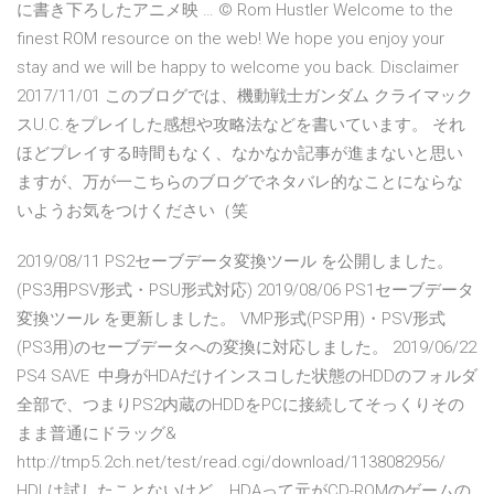
に書き下ろしたアニメ映 … © Rom Hustler Welcome to the
finest ROM resource on the web! We hope you enjoy your
stay and we will be happy to welcome you back. Disclaimer
2017/11/01 このブログでは、機動戦士ガンダム クライマック
スU.C.をプレイした感想や攻略法などを書いています。 それ
ほどプレイする時間もなく、なかなか記事が進まないと思い
ますが、万が一こちらのブログでネタバレ的なことにならな
いようお気をつけください（笑
2019/08/11 PS2セーブデータ変換ツール を公開しました。
(PS3用PSV形式・PSU形式対応) 2019/08/06 PS1セーブデータ
変換ツール を更新しました。 VMP形式(PSP用)・PSV形式
(PS3用)のセーブデータへの変換に対応しました。 2019/06/22
PS4 SAVE 中身がHDAだけインスコした状態のHDDのフォルダ
全部で、つまりPS2内蔵のHDDをPCに接続してそっくりその
まま普通にドラッグ&
http://tmp5.2ch.net/test/read.cgi/download/1138082956/
HDLは試したことないけど、HDAって元がCD-ROMのゲームの