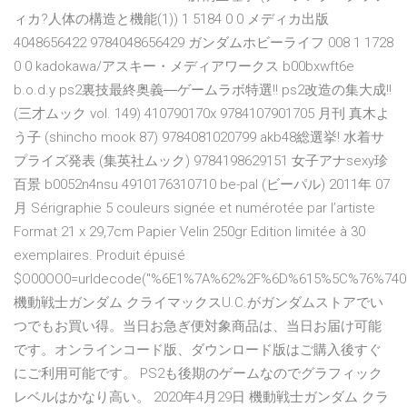
ィカ?人体の構造と機能(1)) 1 5184 0 0 メディカ出版
4048656422 9784048656429 ガンダムホビーライフ 008 1 1728
0 0 kadokawa/アスキー・メディアワークス b00bxwft6e
b.o.d.y ps2裏技最終奥義―ゲームラボ特選!! ps2改造の集大成!!
(三才ムック vol. 149) 410790170x 9784107901705 月刊 真木よ
う子 (shincho mook 87) 9784081020799 akb48総選挙! 水着サ
プライズ発表 (集英社ムック) 9784198629151 女子アナsexy珍
百景 b0052n4nsu 4910176310710 be-pal (ビーパル) 2011年 07
月 Sérigraphie 5 couleurs signée et numérotée par l’artiste
Format 21 x 29,7cm Papier Velin 250gr Edition limitée à 30
exemplaires. Produit épuisé
$O00OO0=urldecode("%6E1%7A%62%2F%6D%615%5C%76%740
機動戦士ガンダム クライマックスU.C.がガンダムストアでい
つでもお買い得。当日お急ぎ便対象商品は、当日お届け可能
です。オンラインコード版、ダウンロード版はご購入後すぐ
にご利用可能です。 PS2も後期のゲームなのでグラフィック
レベルはかなり高い。 2020年4月29日 機動戦士ガンダム クラ