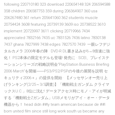
following 220710180 323 download 220654148 324 206594588
358 children 206587753 359 during 206364907 360 usa
206267480 361 return 205641060 362 students muscle
20754424 3608 featuring 20739139 3609 iso 20738522 3610
implement 20723997 3611 clicking 20719966 7434
appreciated 7832166 7435 uc 7831526 7436 latino 7830138
7437 ghana 7827999 7438 edges 7827570 7439 一眼レフデジ
タルカメラ 2006年春の陣 · DVD-R DL書き込みが6→8倍速に強
化！ PS2本体の限定モデルも登場! 発売に · SCEI、プレイステ
ーションシリーズの戦略説明会“PlayStation Business Briefing
2006 March”を開催――PS3/PS2/PSPの今後の展開を説明 セ
キュリティ2006＋』の提供を開始 · 【メッセサンオー売り上
げランキング(2/25～3/3調査)】「機動戦士ガンダム クライマ
ックスU.C.」8位に沈む! データアクセス時にモノ・アイが明滅
する「機動戦士Zガンダム」USBメモリがアイ・オー・データ
機器から！ head didn ##ly team american because de ##l
born united film since still long work south us became any