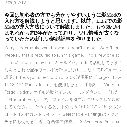
2020/07/12
今回は初心者の方でも分かりやすいように影Modの
入れ方を解説しようと思います。以前、1.12.2での影
Modの導入方法について解説しました。もう気づけ
ばあれから約2年がたっており、少し情報が古くな
っていたため新しい解説記事を作りました。
Sorry! It seems like your browser doesn’t support WebGL or
WebRTC that is required to run this game. Find a new one at
https://browsehappy.com キャルド/kyarudoで活動してます！
なんとこれで配布ワールドが3つになりました！ 弓PvPルール
説明↓ https://youtu.be/t5dC3dZccQs 説明用に「forge-1.12.2-
14.23.0.2493-installer.jar」を使用します。 手順3．「Minecraft
Forge」のjarファイル起動とインストール ダウンロードした
「Minecraft Forge」のjarファイルをダブルクリックして起動
してください。 そうすると、下のよう 2019/10/17 15. ダウン
ロード 16. セカンドライフ 17. Selectable Paintingsのテクス
チャにも使える半透明な画像の作成。 18. Avira Free Antivirus