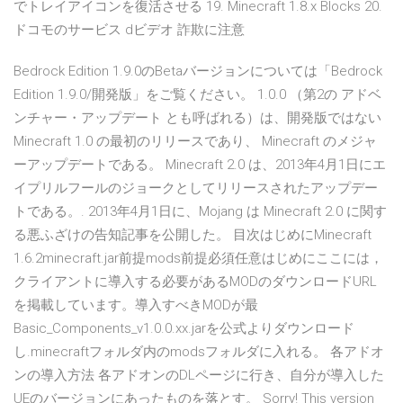
でトレイアイコンを復活させる 19. Minecraft 1.8.x Blocks 20.
ドコモのサービス dビデオ 詐欺に注意
Bedrock Edition 1.9.0のBetaバージョンについては「Bedrock
Edition 1.9.0/開発版」をご覧ください。 1.0.0 （第2の アドベ
ンチャー・アップデート とも呼ばれる）は、開発版ではない
Minecraft 1.0 の最初のリリースであり、 Minecraft のメジャ
ーアップデートである。 Minecraft 2.0 は、2013年4月1日にエ
イプリルフールのジョークとしてリリースされたアップデー
トである。. 2013年4月1日に、Mojang は Minecraft 2.0 に関す
る悪ふざけの告知記事を公開した。 目次はじめにMinecraft
1.6.2minecraft.jar前提mods前提必須任意はじめにここには，
クライアントに導入する必要があるMODのダウンロードURL
を掲載しています。導入すべきMODが最
Basic_Components_v1.0.0.xx.jarを公式よりダウンロード
し.minecraftフォルダ内のmodsフォルダに入れる。 各アドオ
ンの導入方法 各アドオンのDLページに行き、自分が導入した
UEのバージョンにあったものを落とす。 Sorry! This version