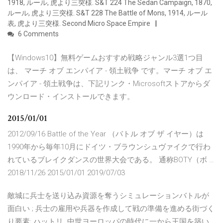
1918, ルール, 虎より三突様. S&T 224 The Sedan Campaign, 1870,
ルール, 虎より三突様. S&T 228 The Battle of Mons, 1914, ルール
表, 虎より三突様. Second Micro Space Empire
6 Comments
【Windows10】無料ゲームおすすめ戦略ジャンル3選1つ目
は、 マーチ オブ エンパイア - 領土戦争 です。マーチ オブ エ
ンパイア - 領土戦争は、下記リンク・Microsoftストアからダ
ウンロード・インストールできます。
2015/01/01
2012/09/16 Battle of the Year （バトル オブ ザ イヤー）は
1990年から毎年10月にドイツ・ブラウンシュヴァイクで行わ
れているブレイクダンスの世界大会である。 通称BOTY（ボ …
2018/11/26 2015/01/01 2019/07/03
敵城に兵士を送り込み資源を奪うシミュレーションバトルが
面白い ; 兵士の雇用や兵器を作成して戦の準備を進める街づく
り要素; ハットリ. 中世ヨーロッパの時代に一から王国を築い