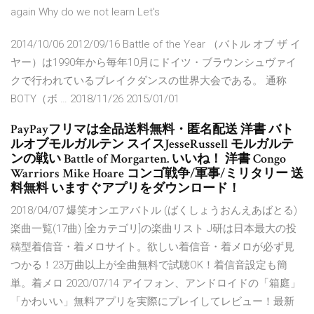
again Why do we not learn Let's
2014/10/06 2012/09/16 Battle of the Year （バトル オブ ザ イ
ヤー）は1990年から毎年10月にドイツ・ブラウンシュヴァイ
クで行われているブレイクダンスの世界大会である。 通称
BOTY（ボ … 2018/11/26 2015/01/01
PayPayフリマは全品送料無料・匿名配送 洋書 バト
ルオブモルガルテン スイスJesseRussell モルガルテ
ンの戦い Battle of Morgarten. いいね！ 洋書 Congo
Warriors Mike Hoare コンゴ戦争/軍事/ミリタリー 送
料無料 いますぐアプリをダウンロード！
2018/04/07 爆笑オンエアバトル (ばくしょうおんえあばとる)
楽曲一覧(17曲) [全カテゴリ]の楽曲リスト J研は日本最大の投
稿型着信音・着メロサイト。欲しい着信音・着メロが必ず見
つかる！23万曲以上が全曲無料で試聴OK！着信音設定も簡
単。着メロ 2020/07/14 アイフォン、アンドロイドの「箱庭」
「かわいい」無料アプリを実際にプレイしてレビュー！最新