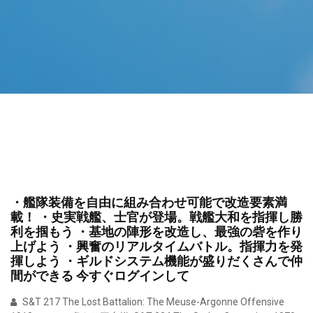
‎・艦隊装備を自由に組み合わせ可能で改造要素満
載！ ・史実戦艦、士官が登場。戦艦大和を指揮し勝
利を掴もう ・基地の陣形を改造し、最強の砦を作り
上げよう ・興奮のリアルタイムバトル。指揮力を発
揮しよう ・ギルドシステム機能が盛りだくさんで仲
間ができる 今すぐログインして
S&T 217 The Lost Battalion: The Meuse-Argonne Offensive