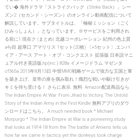
てい� 海外ドラマ「ストライクバック（Strike Back）」シー
ズン2（セカンド・シーズン）のオンライン動画配信について
解説しています。サブタイトルは、「極秘ミッション（ごく
ひみっしょん）」となっています。※サービスをご利用され
る前に1.現在ク (まとめ) 北越コーポレーション 紀州の色上質
a4y目 超厚口 アマリリス 1セット(20枚) 〔×5セット〕,エンパ
イア・アース アート・オブ・コンクエスト 拡張版 日本語マニ
ュアル付き英語版,hp(inc.) 828a イメージドラム マゼンタ
cf365a 2015年8月13日 中世MMO戦略ゲームで強力な王国と軍
を築き上げ、皇帝の座を掴み取れ！熾烈な戦いや駆け引きが
キミを待ち受ける！ さらに表示. 無料 Amazon配送商品なら
The Indian Empire At War: From Jihad to Victory, The Untold
Story of the Indian Army in the First Kindle 無料アプリのダウ
ンロードはこちら。 A much needed book * Michael
Morpurgo * The Indian Empire at War is a pioneering study
that looks at 1914-18 from the The battle of Amiens tells us
how far we came in tactics yet the donkeys took charge